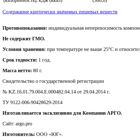
(калорийность), кДж (ккал)
(360,0)
Содержание критически значимых пищевых веществ
Противопоказания:
индивидуальная непереносимость компон
Не содержит ГМО.
Условия хранения:
при температуре не выше 25°С и относите
Срок годности:
1 год.
Масса нетто:
80 г.
Свидетельство о государственной регистрации
№ KZ.16.01.79.004.Е.000482.04.14 от 29.04.2014 г.
ТУ 9122-006-90428629-2014
Изготавливается эксклюзивно для Компании АРГО.
Сайт: argo.pro
Изготовитель:
ООО «ЮГ».