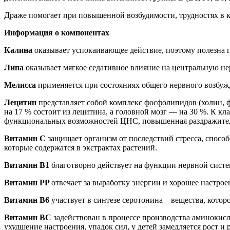
Драже помогает при повышенной возбудимости, трудностях в к
Информация о компонентах
Калина
оказывает успокаивающее действие, поэтому полезна п
Липа
оказывает мягкое седативное влияние на центральную н
Мелисса
применяется при состояниях общего нервного возбуж
Лецитин
представляет собой комплекс фосфолипидов (холин, 
на 17 % состоит из лецитина, а головной мозг — на 30 %. К к
функциональных возможностей ЦНС, повышенная раздражительно
Витамин С
защищает организм от последствий стресса, спосо
которые содержатся в экстрактах растений.
Витамин В1
благотворно действует на функции нервной систе
Витамин PP
отвечает за выработку энергии и хорошее настрое
Витамин В6
участвует в синтезе серотонина – вещества, котор
Витамин ВС
задействован в процессе производства аминокисл
ухудшение настроения, упадок сил, у детей замедляется рост и 