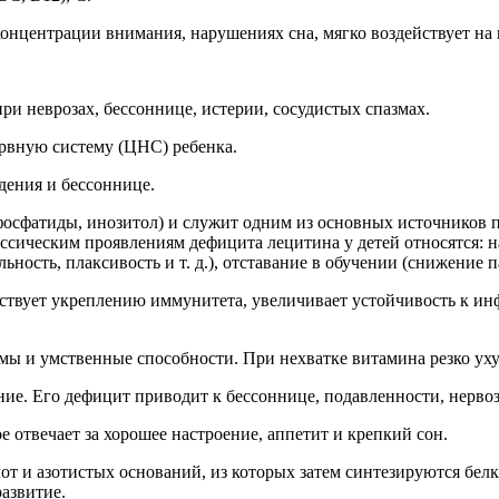
онцентрации внимания, нарушениях сна, мягко воздействует на
ри неврозах, бессоннице, истерии, сосудистых спазмах.
ервную систему (ЦНС) ребенка.
дения и бессоннице.
фосфатиды, инозитол) и служит одним из основных источников 
лассическим проявлениям дефицита лецитина у детей относятся:
сть, плаксивость и т. д.), отставание в обучении (снижение 
бствует укреплению иммунитета, увеличивает устойчивость к ин
мы и умственные способности. При нехватке витамина резко уху
ние. Его дефицит приводит к бессоннице, подавленности, нервоз
ое отвечает за хорошее настроение, аппетит и крепкий сон.
от и азотистых оснований, из которых затем синтезируются белк
развитие.