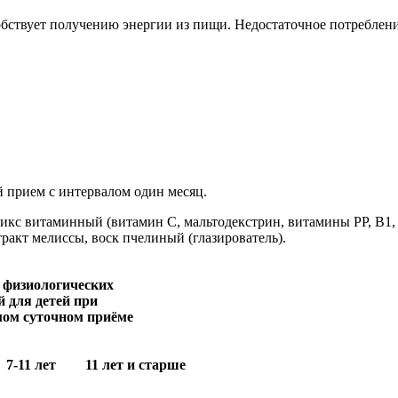
обствует получению энергии из пищи. Недостаточное потреблен
 прием с интервалом один месяц.
микс витаминный (витамин С, мальтодекстрин, витамины РР, В1, 
тракт мелиссы, воск пчелиный (глазирователь).
 физиологических
й для детей при
мом суточном приёме
7-11 лет
11 лет и старше