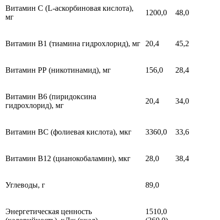
Витамин С (L-аскорбиновая кислота),
1200,0
48,0
мг
Витамин В1 (тиамина гидрохлорид), мг
20,4
45,2
Витамин РР (никотинамид), мг
156,0
28,4
Витамин В6 (пиридоксина
20,4
34,0
гидрохлорид), мг
Витамин ВС (фолиевая кислота), мкг
3360,0
33,6
Витамин В12 (цианокобаламин), мкг
28,0
38,4
Углеводы, г
89,0
Энергетическая ценность
1510,0